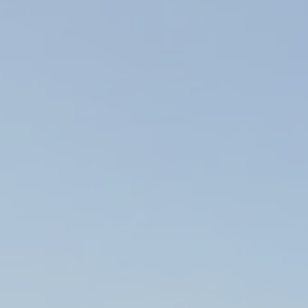
Contact
QUE DÉSIREZ-VOUS?
Réserver une chambre
Réserver un package
Réserver une table
Réserver un soin Nuxe Spa
Offrir un coffret cadeau
INFORMATIONS
FAQ
Actualités
Activités