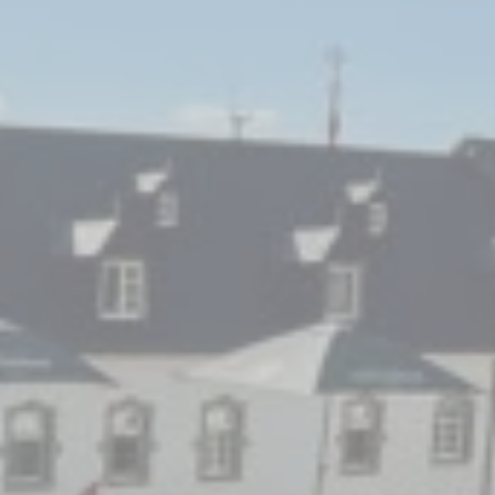
Press book
Accès
COORDONNÉES
+352 26 90 56
info@chateau-urspelt.lu
Am Schlass - L-9774 Urspelt
RESTONS CONNECTÉS