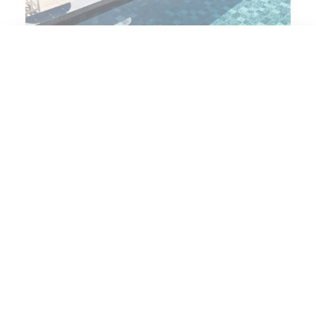
Que désirez-vous?
Réserver une chambre
Réserver un package
Ouverte de mai à septembre de 08 heures à 20
Réserver une table
heures, cet espace est inclus dans la réservation de
Réserver un soin Nuxe Spa
votre nuitée au château !
Offrir un coffret cadeau
Malheureusement cet espace n’est pas accessible
aux clients non-résidents.
Profitons des beaux jours ensemble
☀