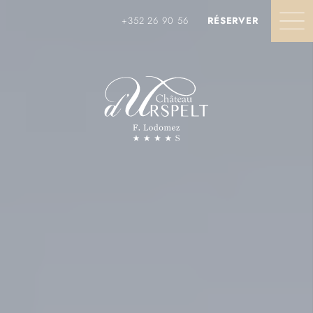
Panneau de gestion des cookies
FRANÇAIS
+352 26 90 56
RÉSERVER
ENGLISH
Château
DEUTSCH
Château
Hôtellerie
Hôtellerie
NEDERLANDS
Historique
Formules
Gastronomie
简体中文
Actualités
Chambre Château
NUXE® Spa
Activités
Chambre Supérieure
日本語
Formules
Press book
Suite Exécutive
Événements
Suite Grand-Ducale