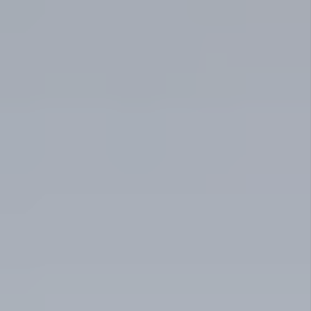
Press book
Accès
COORDONNÉES
+352 26 90 56
info@chateau-urspelt.lu
Am Schlass - L-9774 Urspelt
RESTONS CONNECTÉS