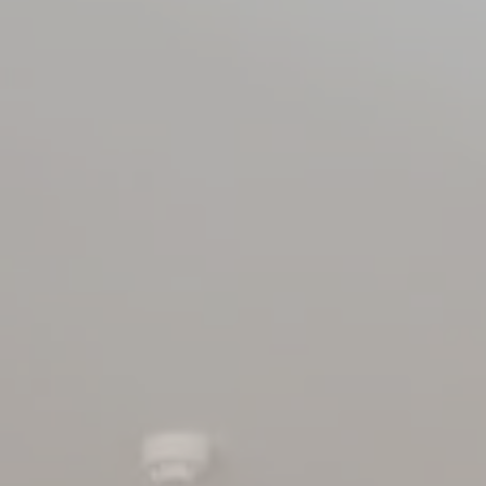
Press book
Accès
COORDONNÉES
+352 26 90 56
info@chateau-urspelt.lu
Am Schlass - L-9774 Urspelt
RESTONS CONNECTÉS