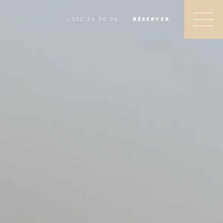
+352 26 90 56
RÉSERVER
FRANÇAIS
ENGLISH
DEUTSCH
QUE DÉSIREZ-VOUS?
Réserver une chambre
Réserver un package
NEDERLANDS
Réserver une table
Réserver un soin Nuxe Spa
Offrir un coffret cadeau
简体中文
INFORMATIONS
日本語
FAQ
Actualités
Activités