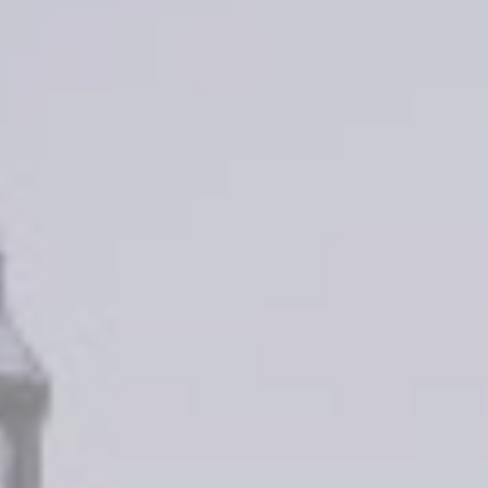
Contact
QUE DÉSIREZ-VOUS?
Réserver une chambre
Réserver un package
Réserver une table
Réserver un soin Nuxe Spa
Offrir un coffret cadeau
INFORMATIONS
FAQ
Actualités
Activités