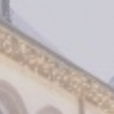
Press book
Accès
COORDONNÉES
+352 26 90 56
info@chateau-urspelt.lu
Am Schlass - L-9774 Urspelt
RESTONS CONNECTÉS