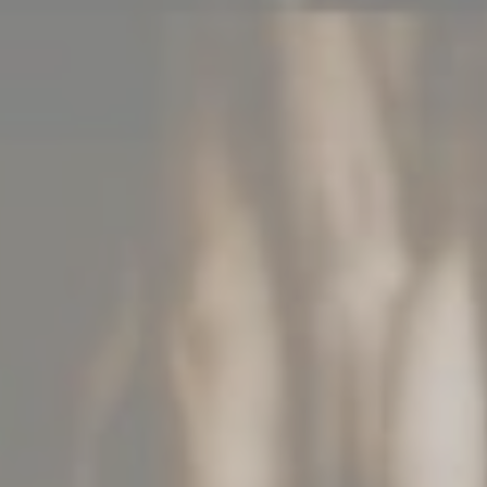
CONTACT DETAILS
+352 26 90 56
info@chateau-urspelt.lu
Am Schlass - L-9774 Urspelt
LATEN WE CONTACT HOUDEN