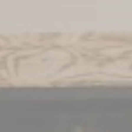
WAT ZOU JE LEUK VINDEN?
Réserveer een kamer
Boek een arrangement
Reserveer een tafel
Boek een Nuxe Spa-behandeling
Geef een geschenkdoos
INFORMATIE
FAQ
Nieuws
Activiteiten
Press book
Contact