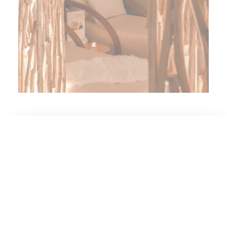
Ontdek onze nieuwe ontspanningsruimte na je
Wat zou je leuk vinden?
massage of
NUXE
-behandeling.
Verleng je moment van rust in een zachte en
Réserveer een kamer
warme ruimte!
Boek een arrangement
Reserveer een tafel
Een plek om samen te zijn met je wederhelft en te
Boek een Nuxe Spa-behandeling
genieten van de eenvoudige genoegens van het
Geef een geschenkdoos
leven…