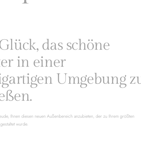
Glück, das schöne
er in einer
igartigen Umgebung z
eßen.
eude, Ihnen diesen neuen Außenbereich anzubieten, der zu Ihrem größten
estaltet wurde.