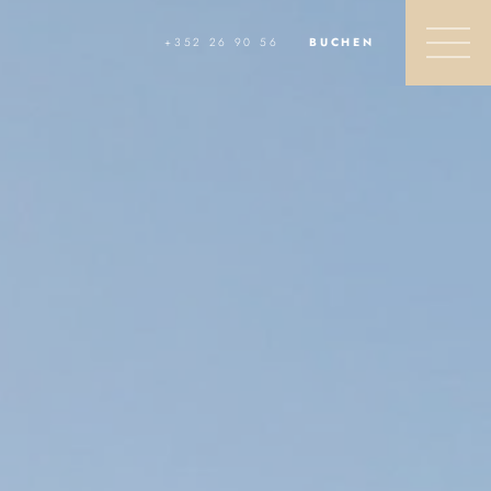
+352 26 90 56
BUCHEN
FRANÇAIS
ENGLISH
DEUTSCH
WAS MÖCHTEN SIE GERNE?
Buchen Sie ein Zimmer
Buchen Sie ein Paket
NEDERLANDS
Tischreservierung für Hotelgäste
Buchen Sie eine Nuxe Spa-Behandlung
Biete eine Geschenkbox an
INFORMATION
FAQ
Neuigkeiten
Aktivitäten