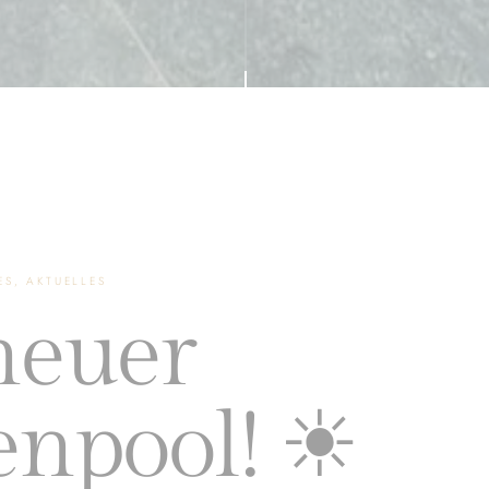
ES, AKTUELLES
neuer
npool! ☀