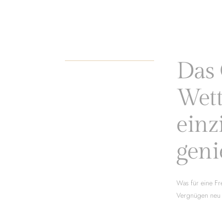
Das 
Wett
einz
geni
Was für eine Fr
Vergnügen neu g