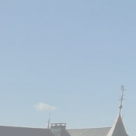
Presse
Kontakt
KONTAKTDETAILS
+352 26 90 56
info@chateau-urspelt.lu
Am Schlass - L-9774 Urspelt
BLEIBEN WIR IN VERBINDUNG